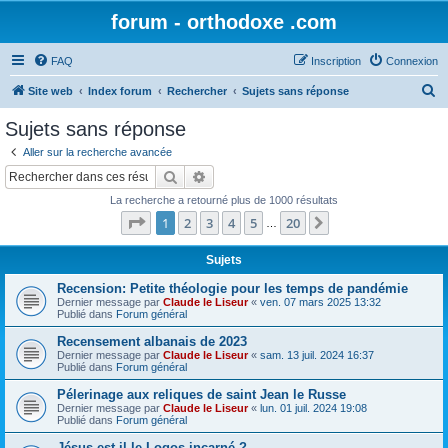
forum - orthodoxe .com
FAQ
Inscription
Connexion
R
Site web
Index forum
Rechercher
Sujets sans réponse
e
Sujets sans réponse
c
Aller sur la recherche avancée
h
Rechercher
Recherche avancée
e
La recherche a retourné plus de 1000 résultats
r
Page
1
sur
20
1
2
3
4
5
20
Suivant
…
c
h
Sujets
e
Recension: Petite théologie pour les temps de pandémie
Dernier message par
Claude le Liseur
«
ven. 07 mars 2025 13:32
r
Publié dans
Forum général
Recensement albanais de 2023
Dernier message par
Claude le Liseur
«
sam. 13 juil. 2024 16:37
Publié dans
Forum général
Pélerinage aux reliques de saint Jean le Russe
Dernier message par
Claude le Liseur
«
lun. 01 juil. 2024 19:08
Publié dans
Forum général
Jésus est-il le Logos incarné ?