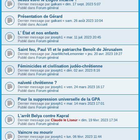
Dernier message par
galkani
«
dim. 17 sept. 2023 5:07
Publié dans
Forum général
Présentation de Gérard
Dernier message par
galkani
«
sam. 26 août 2023 10:04
Publié dans
Accueil
L' État et nos enfants
Dernier message par
joseph1
«
mar. 11 juil. 2023 20:45
Publié dans
Forum général
Saint feu, Paul VI et le patriarche Benoît de Jérusalem
Dernier message par
JeanMichelLemonnier
«
jeu. 20 avr. 2023 19:27
Publié dans
Forum général
Féminicides et civilisation judéo-chrétienne
Dernier message par
joseph1
«
dim. 02 avr. 2023 8:16
Publié dans
Forum général
naïveté chrétienne ?
Dernier message par
joseph1
«
ven. 24 mars 2023 16:17
Publié dans
Forum général
Pour la suppression universelle de la GPA
Dernier message par
joseph1
«
mar. 14 mars 2023 17:01
Publié dans
Forum général
L'arrêt Belya contre Kapral
Dernier message par
Claude le Liseur
«
dim. 19 févr. 2023 17:34
Publié dans
Forum général
Vaincre ou mourir
Dernier message par
joseph1
«
lun. 06 févr. 2023 11:44