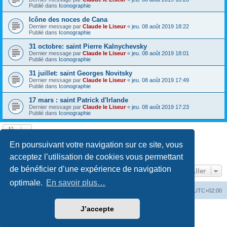
Publié dans
Iconographie
Icône des noces de Cana
Dernier message par
Claude le Liseur
«
jeu. 08 août 2019 18:22
Publié dans
Iconographie
31 octobre: saint Pierre Kalnychevsky
Dernier message par
Claude le Liseur
«
jeu. 08 août 2019 18:01
Publié dans
Iconographie
31 juillet: saint Georges Novitsky
Dernier message par
Claude le Liseur
«
jeu. 08 août 2019 17:49
Publié dans
Iconographie
17 mars : saint Patrick d'Irlande
Dernier message par
Claude le Liseur
«
jeu. 08 août 2019 17:23
Publié dans
Iconographie
La recherche a retourné plus de 1000 résultats
En poursuivant votre navigation sur ce site, vous
Page
1
sur
20
1
2
3
4
5
20
Suivant
…
acceptez l’utilisation de cookies vous permettant
de bénéficier d’une expérience de navigation
Aller
optimale.
En savoir plus…
Site web
Index forum
Fuseau horaire sur
UTC+02:00
J’accepte
Développé par
phpBB
® Forum Software © phpBB Limited
Traduction française officielle
©
Qiaeru
Confidentialité
|
Conditions