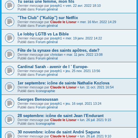
Tu seras une femme, mon fils
Dernier message par
joseph1
«
ven. 22 avr. 2022 18:10
Publié dans
Forum général
"The Club" ("Kulüp") sur Netflix
Dernier message par
Claude le Liseur
«
mer. 16 févr. 2022 14:29
Publié dans
Forum général
Le lobby LGTB vs La Bible
Dernier message par
joseph1
«
mer. 19 janv. 2022 14:22
Publié dans
Forum général
Fête de la synaxe des saints apôtres, date?
Dernier message par
christian
«
mar. 11 janv. 2022 13:08
Publié dans
Forum général
Cardinal Sarah - avenir de l ' Europe-
Dernier message par
joseph1
«
jeu. 25 nov. 2021 13:56
Publié dans
Forum général
1er septembre: icône de sainte Nathalie Kozlova
Dernier message par
Claude le Liseur
«
lun. 11 oct. 2021 16:54
Publié dans
Iconographie
Georges Bensoussan
Dernier message par
joseph1
«
jeu. 16 sept. 2021 13:24
Publié dans
Forum général
28 septembre: icône de saint Jean l'Endurant
Dernier message par
Claude le Liseur
«
lun. 26 juil. 2021 9:15
Publié dans
Iconographie
30 novembre: icône de saint André Șaguna
Dernier message par
Claude le Liseur
«
lun. 26 juil. 2021 9:10