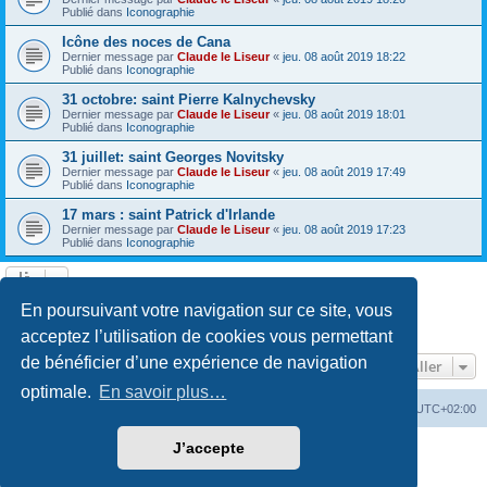
Publié dans
Iconographie
Icône des noces de Cana
Dernier message par
Claude le Liseur
«
jeu. 08 août 2019 18:22
Publié dans
Iconographie
31 octobre: saint Pierre Kalnychevsky
Dernier message par
Claude le Liseur
«
jeu. 08 août 2019 18:01
Publié dans
Iconographie
31 juillet: saint Georges Novitsky
Dernier message par
Claude le Liseur
«
jeu. 08 août 2019 17:49
Publié dans
Iconographie
17 mars : saint Patrick d'Irlande
Dernier message par
Claude le Liseur
«
jeu. 08 août 2019 17:23
Publié dans
Iconographie
La recherche a retourné plus de 1000 résultats
En poursuivant votre navigation sur ce site, vous
Page
1
sur
20
1
2
3
4
5
20
Suivant
…
acceptez l’utilisation de cookies vous permettant
de bénéficier d’une expérience de navigation
Aller
optimale.
En savoir plus…
Site web
Index forum
Fuseau horaire sur
UTC+02:00
J’accepte
Développé par
phpBB
® Forum Software © phpBB Limited
Traduction française officielle
©
Qiaeru
Confidentialité
|
Conditions