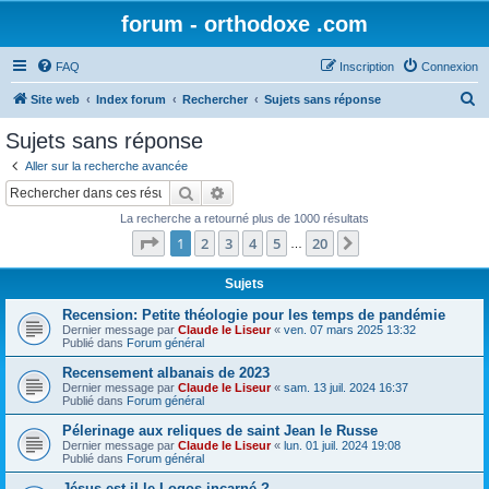
forum - orthodoxe .com
FAQ
Inscription
Connexion
R
Site web
Index forum
Rechercher
Sujets sans réponse
e
Sujets sans réponse
c
Aller sur la recherche avancée
h
Rechercher
Recherche avancée
e
La recherche a retourné plus de 1000 résultats
r
Page
1
sur
20
1
2
3
4
5
20
Suivant
…
c
h
Sujets
e
Recension: Petite théologie pour les temps de pandémie
Dernier message par
Claude le Liseur
«
ven. 07 mars 2025 13:32
r
Publié dans
Forum général
Recensement albanais de 2023
Dernier message par
Claude le Liseur
«
sam. 13 juil. 2024 16:37
Publié dans
Forum général
Pélerinage aux reliques de saint Jean le Russe
Dernier message par
Claude le Liseur
«
lun. 01 juil. 2024 19:08
Publié dans
Forum général
Jésus est-il le Logos incarné ?