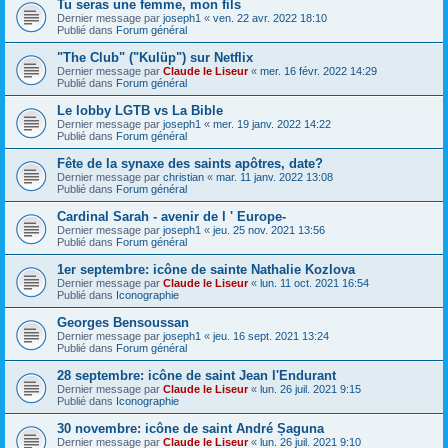
Tu seras une femme, mon fils
Dernier message par
joseph1
«
ven. 22 avr. 2022 18:10
Publié dans
Forum général
"The Club" ("Kulüp") sur Netflix
Dernier message par
Claude le Liseur
«
mer. 16 févr. 2022 14:29
Publié dans
Forum général
Le lobby LGTB vs La Bible
Dernier message par
joseph1
«
mer. 19 janv. 2022 14:22
Publié dans
Forum général
Fête de la synaxe des saints apôtres, date?
Dernier message par
christian
«
mar. 11 janv. 2022 13:08
Publié dans
Forum général
Cardinal Sarah - avenir de l ' Europe-
Dernier message par
joseph1
«
jeu. 25 nov. 2021 13:56
Publié dans
Forum général
1er septembre: icône de sainte Nathalie Kozlova
Dernier message par
Claude le Liseur
«
lun. 11 oct. 2021 16:54
Publié dans
Iconographie
Georges Bensoussan
Dernier message par
joseph1
«
jeu. 16 sept. 2021 13:24
Publié dans
Forum général
28 septembre: icône de saint Jean l'Endurant
Dernier message par
Claude le Liseur
«
lun. 26 juil. 2021 9:15
Publié dans
Iconographie
30 novembre: icône de saint André Șaguna
Dernier message par
Claude le Liseur
«
lun. 26 juil. 2021 9:10