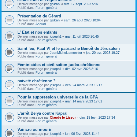
Dernier message par
galkani
«
dim. 17 sept. 2023 5:07
Publié dans
Forum général
Présentation de Gérard
Dernier message par
galkani
«
sam. 26 août 2023 10:04
Publié dans
Accueil
L' État et nos enfants
Dernier message par
joseph1
«
mar. 11 juil. 2023 20:45
Publié dans
Forum général
Saint feu, Paul VI et le patriarche Benoît de Jérusalem
Dernier message par
JeanMichelLemonnier
«
jeu. 20 avr. 2023 19:27
Publié dans
Forum général
Féminicides et civilisation judéo-chrétienne
Dernier message par
joseph1
«
dim. 02 avr. 2023 8:16
Publié dans
Forum général
naïveté chrétienne ?
Dernier message par
joseph1
«
ven. 24 mars 2023 16:17
Publié dans
Forum général
Pour la suppression universelle de la GPA
Dernier message par
joseph1
«
mar. 14 mars 2023 17:01
Publié dans
Forum général
L'arrêt Belya contre Kapral
Dernier message par
Claude le Liseur
«
dim. 19 févr. 2023 17:34
Publié dans
Forum général
Vaincre ou mourir
Dernier message par
joseph1
«
lun. 06 févr. 2023 11:44