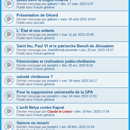
Dernier message par
galkani
«
dim. 17 sept. 2023 5:07
Publié dans
Forum général
Présentation de Gérard
Dernier message par
galkani
«
sam. 26 août 2023 10:04
Publié dans
Accueil
L' État et nos enfants
Dernier message par
joseph1
«
mar. 11 juil. 2023 20:45
Publié dans
Forum général
Saint feu, Paul VI et le patriarche Benoît de Jérusalem
Dernier message par
JeanMichelLemonnier
«
jeu. 20 avr. 2023 19:27
Publié dans
Forum général
Féminicides et civilisation judéo-chrétienne
Dernier message par
joseph1
«
dim. 02 avr. 2023 8:16
Publié dans
Forum général
naïveté chrétienne ?
Dernier message par
joseph1
«
ven. 24 mars 2023 16:17
Publié dans
Forum général
Pour la suppression universelle de la GPA
Dernier message par
joseph1
«
mar. 14 mars 2023 17:01
Publié dans
Forum général
L'arrêt Belya contre Kapral
Dernier message par
Claude le Liseur
«
dim. 19 févr. 2023 17:34
Publié dans
Forum général
Vaincre ou mourir
Dernier message par
joseph1
«
lun. 06 févr. 2023 11:44