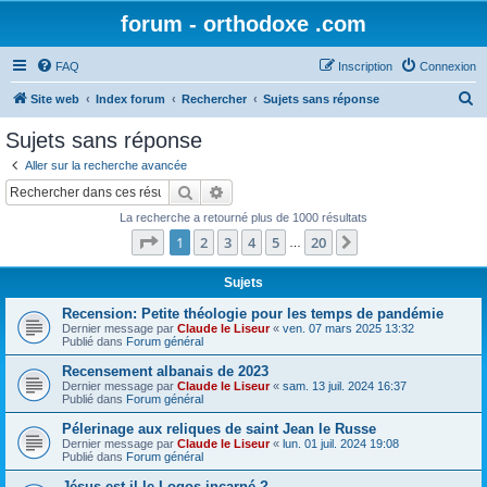
forum - orthodoxe .com
FAQ
Inscription
Connexion
R
Site web
Index forum
Rechercher
Sujets sans réponse
e
Sujets sans réponse
c
Aller sur la recherche avancée
h
Rechercher
Recherche avancée
e
La recherche a retourné plus de 1000 résultats
r
Page
1
sur
20
1
2
3
4
5
20
Suivant
…
c
h
Sujets
e
Recension: Petite théologie pour les temps de pandémie
Dernier message par
Claude le Liseur
«
ven. 07 mars 2025 13:32
r
Publié dans
Forum général
Recensement albanais de 2023
Dernier message par
Claude le Liseur
«
sam. 13 juil. 2024 16:37
Publié dans
Forum général
Pélerinage aux reliques de saint Jean le Russe
Dernier message par
Claude le Liseur
«
lun. 01 juil. 2024 19:08
Publié dans
Forum général
Jésus est-il le Logos incarné ?