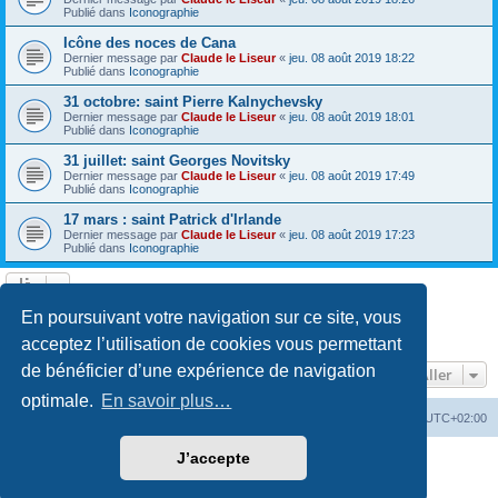
Publié dans
Iconographie
Icône des noces de Cana
Dernier message par
Claude le Liseur
«
jeu. 08 août 2019 18:22
Publié dans
Iconographie
31 octobre: saint Pierre Kalnychevsky
Dernier message par
Claude le Liseur
«
jeu. 08 août 2019 18:01
Publié dans
Iconographie
31 juillet: saint Georges Novitsky
Dernier message par
Claude le Liseur
«
jeu. 08 août 2019 17:49
Publié dans
Iconographie
17 mars : saint Patrick d'Irlande
Dernier message par
Claude le Liseur
«
jeu. 08 août 2019 17:23
Publié dans
Iconographie
La recherche a retourné plus de 1000 résultats
En poursuivant votre navigation sur ce site, vous
Page
1
sur
20
1
2
3
4
5
20
Suivant
…
acceptez l’utilisation de cookies vous permettant
de bénéficier d’une expérience de navigation
Aller
optimale.
En savoir plus…
Site web
Index forum
Fuseau horaire sur
UTC+02:00
J’accepte
Développé par
phpBB
® Forum Software © phpBB Limited
Traduction française officielle
©
Qiaeru
Confidentialité
|
Conditions