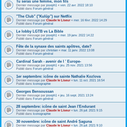
Tu seras une femme, mon fils
Dernier message par
joseph1
«
ven. 22 avr. 2022 18:10
Publié dans
Forum général
"The Club" ("Kulüp") sur Netflix
Dernier message par
Claude le Liseur
«
mer. 16 févr. 2022 14:29
Publié dans
Forum général
Le lobby LGTB vs La Bible
Dernier message par
joseph1
«
mer. 19 janv. 2022 14:22
Publié dans
Forum général
Fête de la synaxe des saints apôtres, date?
Dernier message par
christian
«
mar. 11 janv. 2022 13:08
Publié dans
Forum général
Cardinal Sarah - avenir de l ' Europe-
Dernier message par
joseph1
«
jeu. 25 nov. 2021 13:56
Publié dans
Forum général
1er septembre: icône de sainte Nathalie Kozlova
Dernier message par
Claude le Liseur
«
lun. 11 oct. 2021 16:54
Publié dans
Iconographie
Georges Bensoussan
Dernier message par
joseph1
«
jeu. 16 sept. 2021 13:24
Publié dans
Forum général
28 septembre: icône de saint Jean l'Endurant
Dernier message par
Claude le Liseur
«
lun. 26 juil. 2021 9:15
Publié dans
Iconographie
30 novembre: icône de saint André Șaguna
Dernier message par
Claude le Liseur
«
lun. 26 juil. 2021 9:10