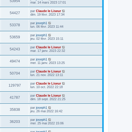
53954
mar. 14 mars 2023 17:01
par
Claude le Liseur
54427
dim. 19 févr. 2023 17:34
par
joseph1
53378
lun. 06 févr. 2023 11:44
par
joseph1
53659
jeu. 02 févr. 2023 15:11
par
Claude le Liseur
54243
mar. 17 janv. 2023 22:32
par
joseph1
49474
mer. 11 janv. 2023 13:25
par
Claude le Liseur
50704
lun. 21 nov. 2022 13:11
par
Claude le Liseur
129797
lun. 10 oct. 2022 22:18
par
Claude le Liseur
41787
dim. 18 sept. 2022 21:25
par
joseph1
35838
jeu. 26 mai 2022 16:42
par
joseph1
36203
mer. 25 mai 2022 15:06
par
joseph1