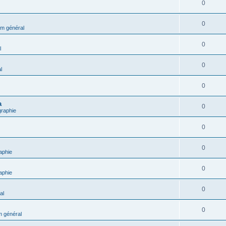
0
0
m général
0
l
0
l
0
a
0
graphie
0
0
aphie
0
aphie
0
al
0
 général