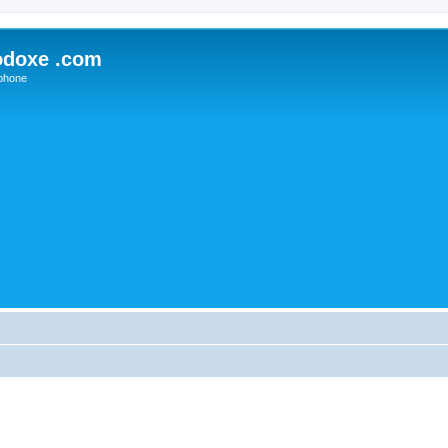
odoxe .com
phone