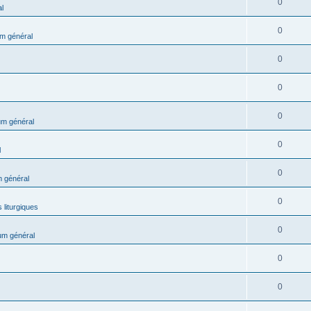
0
l
0
m général
0
0
0
m général
0
l
0
 général
0
 liturgiques
0
um général
0
0