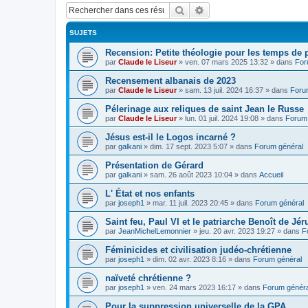
Rechercher
Recherche avancée
SUJETS
Recension: Petite théologie pour les temps de
par
Claude le Liseur
»
ven. 07 mars 2025 13:32
» dans
For
Recensement albanais de 2023
par
Claude le Liseur
»
sam. 13 juil. 2024 16:37
» dans
Foru
Pélerinage aux reliques de saint Jean le Russe
par
Claude le Liseur
»
lun. 01 juil. 2024 19:08
» dans
Forum 
Jésus est-il le Logos incarné ?
par
galkani
»
dim. 17 sept. 2023 5:07
» dans
Forum général
Présentation de Gérard
par
galkani
»
sam. 26 août 2023 10:04
» dans
Accueil
L' État et nos enfants
par
joseph1
»
mar. 11 juil. 2023 20:45
» dans
Forum général
Saint feu, Paul VI et le patriarche Benoît de Jé
par
JeanMichelLemonnier
»
jeu. 20 avr. 2023 19:27
» dans
F
Féminicides et civilisation judéo-chrétienne
par
joseph1
»
dim. 02 avr. 2023 8:16
» dans
Forum général
naïveté chrétienne ?
par
joseph1
»
ven. 24 mars 2023 16:17
» dans
Forum généra
Pour la suppression universelle de la GPA