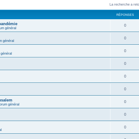
La recherche a ret
RÉPONSES
 pandémie
0
um général
0
m général
0
général
0
0
0
rusalem
0
orum général
0
0
l