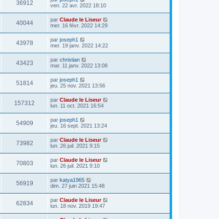
36912
ven. 22 avr. 2022 18:10
par
Claude le Liseur
40044
mer. 16 févr. 2022 14:29
par
joseph1
43978
mer. 19 janv. 2022 14:22
par
christian
43423
mar. 11 janv. 2022 13:08
par
joseph1
51814
jeu. 25 nov. 2021 13:56
par
Claude le Liseur
157312
lun. 11 oct. 2021 16:54
par
joseph1
54909
jeu. 16 sept. 2021 13:24
par
Claude le Liseur
73982
lun. 26 juil. 2021 9:15
par
Claude le Liseur
70803
lun. 26 juil. 2021 9:10
par
katya1965
56919
dim. 27 juin 2021 15:48
par
Claude le Liseur
62834
lun. 18 nov. 2019 19:47