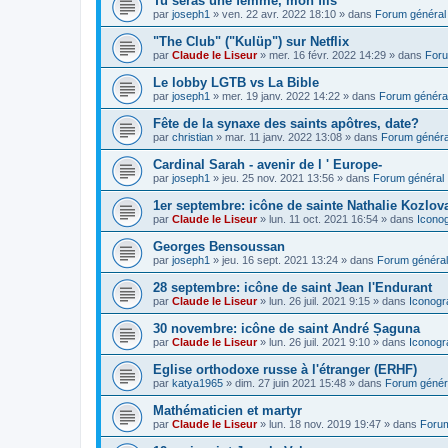
Tu seras une femme, mon fils
par
joseph1
»
ven. 22 avr. 2022 18:10
» dans
Forum général
"The Club" ("Kulüp") sur Netflix
par
Claude le Liseur
»
mer. 16 févr. 2022 14:29
» dans
Foru
Le lobby LGTB vs La Bible
par
joseph1
»
mer. 19 janv. 2022 14:22
» dans
Forum généra
Fête de la synaxe des saints apôtres, date?
par
christian
»
mar. 11 janv. 2022 13:08
» dans
Forum généra
Cardinal Sarah - avenir de l ' Europe-
par
joseph1
»
jeu. 25 nov. 2021 13:56
» dans
Forum général
1er septembre: icône de sainte Nathalie Kozlov
par
Claude le Liseur
»
lun. 11 oct. 2021 16:54
» dans
Icono
Georges Bensoussan
par
joseph1
»
jeu. 16 sept. 2021 13:24
» dans
Forum général
28 septembre: icône de saint Jean l'Endurant
par
Claude le Liseur
»
lun. 26 juil. 2021 9:15
» dans
Iconogr
30 novembre: icône de saint André Șaguna
par
Claude le Liseur
»
lun. 26 juil. 2021 9:10
» dans
Iconogr
Eglise orthodoxe russe à l'étranger (ERHF)
par
katya1965
»
dim. 27 juin 2021 15:48
» dans
Forum génér
Mathématicien et martyr
par
Claude le Liseur
»
lun. 18 nov. 2019 19:47
» dans
Forum