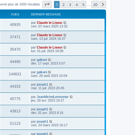
Page
1
sur
20
1
2
3
4
5
20
Suivant
ourné plus de 1000 résultats
…
VUES
DERNIER MESSAGE
par
Claude le Liseur
40935
ven. 07 mars 2025 13:32
par
Claude le Liseur
37471
sam. 13 juil. 2024 16:37
par
Claude le Liseur
35470
lun. 01 juil. 2024 19:08
par
galkani
44490
dim. 17 sept. 2023 5:07
par
galkani
144631
sam. 26 août 2023 10:04
par
joseph1
44333
mar. 11 juil. 2023 20:45
par
JeanMichelLemonnier
45775
jeu. 20 avr. 2023 19:27
par
joseph1
43813
dim. 02 avr. 2023 8:16
par
joseph1
51123
ven. 24 mars 2023 16:17
par
joseph1