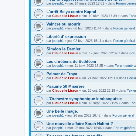
par
joseph1
»
mar. 14 mars 2023 17:01
» dans
Forum généra
L'arrêt Belya contre Kapral
par
Claude le Liseur
»
dim. 19 févr. 2023 17:34
» dans
Foru
Vaincre ou mourir
par
joseph1
»
lun. 06 févr. 2023 11:44
» dans
Forum général
Liberté d' expression
par
joseph1
»
jeu. 02 févr. 2023 15:11
» dans
Forum général
Siméon le Dernier
par
Claude le Liseur
»
mar. 17 janv. 2023 22:32
» dans
Foru
Les chrétiens de Bethléem
par
joseph1
»
mer. 11 janv. 2023 13:25
» dans
Forum généra
Palmar de Troya
par
Claude le Liseur
»
lun. 21 nov. 2022 13:11
» dans
Forum
Psaume 50 Miserere
par
Claude le Liseur
»
lun. 10 oct. 2022 22:18
» dans
Textes
L'Orchestre symphonique kimbanguiste
par
Claude le Liseur
»
dim. 18 sept. 2022 21:25
» dans
For
Une belle image.
par
joseph1
»
jeu. 26 mai 2022 16:42
» dans
Forum général
Une nouvelle affaire Sarah Halimi ?
par
joseph1
»
mer. 25 mai 2022 15:06
» dans
Forum général