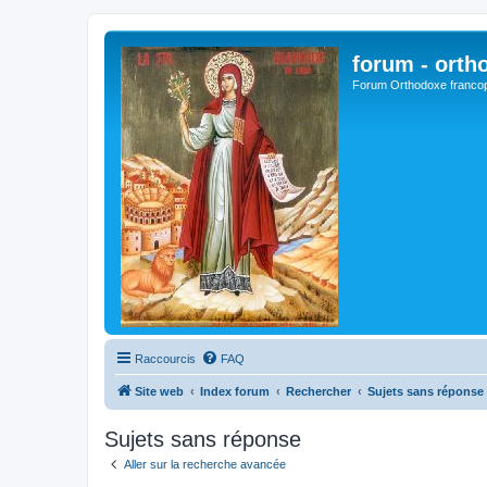
forum - orth
Forum Orthodoxe franco
Raccourcis
FAQ
Site web
Index forum
Rechercher
Sujets sans réponse
Sujets sans réponse
Aller sur la recherche avancée