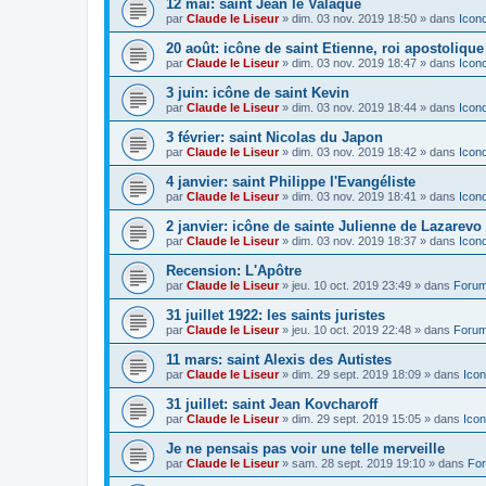
12 mai: saint Jean le Valaque
par
Claude le Liseur
»
dim. 03 nov. 2019 18:50
» dans
Icon
20 août: icône de saint Etienne, roi apostoliqu
par
Claude le Liseur
»
dim. 03 nov. 2019 18:47
» dans
Icon
3 juin: icône de saint Kevin
par
Claude le Liseur
»
dim. 03 nov. 2019 18:44
» dans
Icon
3 février: saint Nicolas du Japon
par
Claude le Liseur
»
dim. 03 nov. 2019 18:42
» dans
Icon
4 janvier: saint Philippe l'Evangéliste
par
Claude le Liseur
»
dim. 03 nov. 2019 18:41
» dans
Icon
2 janvier: icône de sainte Julienne de Lazarevo
par
Claude le Liseur
»
dim. 03 nov. 2019 18:37
» dans
Icon
Recension: L'Apôtre
par
Claude le Liseur
»
jeu. 10 oct. 2019 23:49
» dans
Forum
31 juillet 1922: les saints juristes
par
Claude le Liseur
»
jeu. 10 oct. 2019 22:48
» dans
Forum
11 mars: saint Alexis des Autistes
par
Claude le Liseur
»
dim. 29 sept. 2019 18:09
» dans
Icon
31 juillet: saint Jean Kovcharoff
par
Claude le Liseur
»
dim. 29 sept. 2019 15:05
» dans
Icon
Je ne pensais pas voir une telle merveille
par
Claude le Liseur
»
sam. 28 sept. 2019 19:10
» dans
For