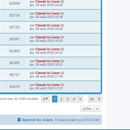
par
Claude le Liseur
62848
jeu. 29 août 2019 18:26
par
Claude le Liseur
83724
jeu. 08 août 2019 18:38
par
Claude le Liseur
82725
jeu. 08 août 2019 18:29
par
Claude le Liseur
83397
jeu. 08 août 2019 18:26
par
Claude le Liseur
81900
jeu. 08 août 2019 18:22
par
Claude le Liseur
86365
jeu. 08 août 2019 18:01
par
Claude le Liseur
85737
jeu. 08 août 2019 17:49
par
Claude le Liseur
84474
jeu. 08 août 2019 17:23
Page
1
sur
20
1
2
3
4
5
20
Suivant
ourné plus de 1000 résultats
…
Aller
Supprimer les cookies
Fuseau horaire sur
UTC+02:00