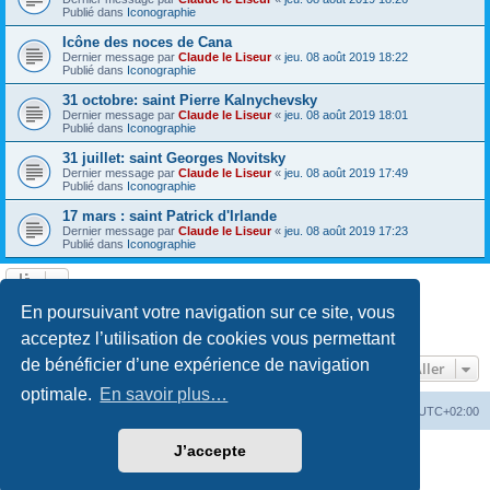
Publié dans
Iconographie
Icône des noces de Cana
Dernier message par
Claude le Liseur
«
jeu. 08 août 2019 18:22
Publié dans
Iconographie
31 octobre: saint Pierre Kalnychevsky
Dernier message par
Claude le Liseur
«
jeu. 08 août 2019 18:01
Publié dans
Iconographie
31 juillet: saint Georges Novitsky
Dernier message par
Claude le Liseur
«
jeu. 08 août 2019 17:49
Publié dans
Iconographie
17 mars : saint Patrick d'Irlande
Dernier message par
Claude le Liseur
«
jeu. 08 août 2019 17:23
Publié dans
Iconographie
La recherche a retourné plus de 1000 résultats
En poursuivant votre navigation sur ce site, vous
Page
1
sur
20
1
2
3
4
5
20
Suivant
…
acceptez l’utilisation de cookies vous permettant
de bénéficier d’une expérience de navigation
Aller
optimale.
En savoir plus…
Site web
Index forum
Fuseau horaire sur
UTC+02:00
J’accepte
Développé par
phpBB
® Forum Software © phpBB Limited
Traduction française officielle
©
Qiaeru
Confidentialité
|
Conditions