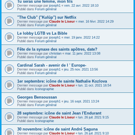
Tu seras une femme, mon fils
Dernier message par
joseph1
«
ven. 22 avr. 2022 18:10
Publié dans
Forum général
"The Club" ("Kulüp") sur Netflix
Dernier message par
Claude le Liseur
«
mer. 16 févr. 2022 14:29
Publié dans
Forum général
Le lobby LGTB vs La Bible
Dernier message par
joseph1
«
mer. 19 janv. 2022 14:22
Publié dans
Forum général
Fête de la synaxe des saints apôtres, date?
Dernier message par
christian
«
mar. 11 janv. 2022 13:08
Publié dans
Forum général
Cardinal Sarah - avenir de l ' Europe-
Dernier message par
joseph1
«
jeu. 25 nov. 2021 13:56
Publié dans
Forum général
1er septembre: icône de sainte Nathalie Kozlova
Dernier message par
Claude le Liseur
«
lun. 11 oct. 2021 16:54
Publié dans
Iconographie
Georges Bensoussan
Dernier message par
joseph1
«
jeu. 16 sept. 2021 13:24
Publié dans
Forum général
28 septembre: icône de saint Jean l'Endurant
Dernier message par
Claude le Liseur
«
lun. 26 juil. 2021 9:15
Publié dans
Iconographie
30 novembre: icône de saint André Șaguna
Dernier message par
Claude le Liseur
«
lun. 26 juil. 2021 9:10