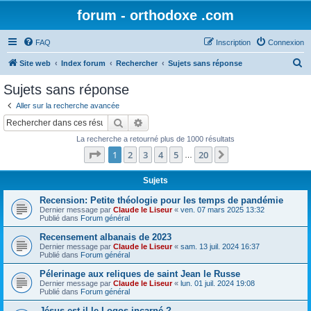
forum - orthodoxe .com
FAQ
Inscription
Connexion
R
Site web
Index forum
Rechercher
Sujets sans réponse
e
Sujets sans réponse
c
Aller sur la recherche avancée
h
Rechercher
Recherche avancée
e
La recherche a retourné plus de 1000 résultats
r
Page
1
sur
20
1
2
3
4
5
20
Suivant
…
c
h
Sujets
e
Recension: Petite théologie pour les temps de pandémie
Dernier message par
Claude le Liseur
«
ven. 07 mars 2025 13:32
r
Publié dans
Forum général
Recensement albanais de 2023
Dernier message par
Claude le Liseur
«
sam. 13 juil. 2024 16:37
Publié dans
Forum général
Pélerinage aux reliques de saint Jean le Russe
Dernier message par
Claude le Liseur
«
lun. 01 juil. 2024 19:08
Publié dans
Forum général
Jésus est-il le Logos incarné ?