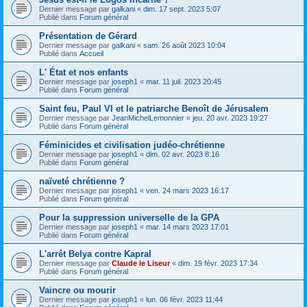
Dernier message par
galkani
«
dim. 17 sept. 2023 5:07
Publié dans
Forum général
Présentation de Gérard
Dernier message par
galkani
«
sam. 26 août 2023 10:04
Publié dans
Accueil
L' État et nos enfants
Dernier message par
joseph1
«
mar. 11 juil. 2023 20:45
Publié dans
Forum général
Saint feu, Paul VI et le patriarche Benoît de Jérusalem
Dernier message par
JeanMichelLemonnier
«
jeu. 20 avr. 2023 19:27
Publié dans
Forum général
Féminicides et civilisation judéo-chrétienne
Dernier message par
joseph1
«
dim. 02 avr. 2023 8:16
Publié dans
Forum général
naïveté chrétienne ?
Dernier message par
joseph1
«
ven. 24 mars 2023 16:17
Publié dans
Forum général
Pour la suppression universelle de la GPA
Dernier message par
joseph1
«
mar. 14 mars 2023 17:01
Publié dans
Forum général
L'arrêt Belya contre Kapral
Dernier message par
Claude le Liseur
«
dim. 19 févr. 2023 17:34
Publié dans
Forum général
Vaincre ou mourir
Dernier message par
joseph1
«
lun. 06 févr. 2023 11:44