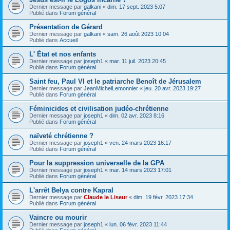
Dernier message par
galkani
«
dim. 17 sept. 2023 5:07
Publié dans
Forum général
Présentation de Gérard
Dernier message par
galkani
«
sam. 26 août 2023 10:04
Publié dans
Accueil
L' État et nos enfants
Dernier message par
joseph1
«
mar. 11 juil. 2023 20:45
Publié dans
Forum général
Saint feu, Paul VI et le patriarche Benoît de Jérusalem
Dernier message par
JeanMichelLemonnier
«
jeu. 20 avr. 2023 19:27
Publié dans
Forum général
Féminicides et civilisation judéo-chrétienne
Dernier message par
joseph1
«
dim. 02 avr. 2023 8:16
Publié dans
Forum général
naïveté chrétienne ?
Dernier message par
joseph1
«
ven. 24 mars 2023 16:17
Publié dans
Forum général
Pour la suppression universelle de la GPA
Dernier message par
joseph1
«
mar. 14 mars 2023 17:01
Publié dans
Forum général
L'arrêt Belya contre Kapral
Dernier message par
Claude le Liseur
«
dim. 19 févr. 2023 17:34
Publié dans
Forum général
Vaincre ou mourir
Dernier message par
joseph1
«
lun. 06 févr. 2023 11:44