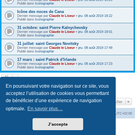
Publié dans
Iconographie
Icône des noces de Cana
Dernier message par
Claude le Liseur
«
jeu. 08 août 2019 18:22
Publié dans
Iconographie
31 octobre: saint Pierre Kalnychevsky
Dernier message par
Claude le Liseur
«
jeu. 08 août 2019 18:01
Publié dans
Iconographie
31 juillet: saint Georges Novitsky
Dernier message par
Claude le Liseur
«
jeu. 08 août 2019 17:49
Publié dans
Iconographie
17 mars : saint Patrick d'Irlande
Dernier message par
Claude le Liseur
«
jeu. 08 août 2019 17:23
Publié dans
Iconographie
La recherche a retourné plus de 1000 résultats
En poursuivant votre navigation sur ce site, vous
Page
1
sur
20
1
2
3
4
5
20
Suivant
…
acceptez l’utilisation de cookies vous permettant
de bénéficier d’une expérience de navigation
Aller
optimale.
En savoir plus…
Site web
Index forum
Fuseau horaire sur
UTC+02:00
J’accepte
Développé par
phpBB
® Forum Software © phpBB Limited
Traduction française officielle
©
Qiaeru
Confidentialité
|
Conditions