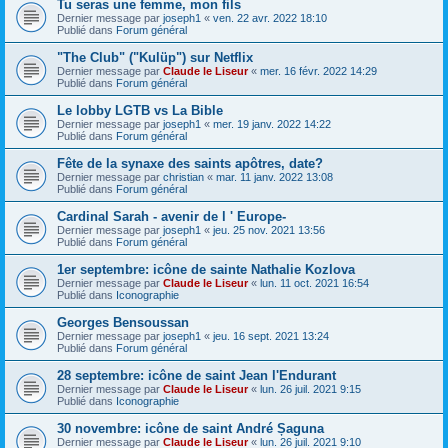
Tu seras une femme, mon fils
Dernier message par
joseph1
«
ven. 22 avr. 2022 18:10
Publié dans
Forum général
"The Club" ("Kulüp") sur Netflix
Dernier message par
Claude le Liseur
«
mer. 16 févr. 2022 14:29
Publié dans
Forum général
Le lobby LGTB vs La Bible
Dernier message par
joseph1
«
mer. 19 janv. 2022 14:22
Publié dans
Forum général
Fête de la synaxe des saints apôtres, date?
Dernier message par
christian
«
mar. 11 janv. 2022 13:08
Publié dans
Forum général
Cardinal Sarah - avenir de l ' Europe-
Dernier message par
joseph1
«
jeu. 25 nov. 2021 13:56
Publié dans
Forum général
1er septembre: icône de sainte Nathalie Kozlova
Dernier message par
Claude le Liseur
«
lun. 11 oct. 2021 16:54
Publié dans
Iconographie
Georges Bensoussan
Dernier message par
joseph1
«
jeu. 16 sept. 2021 13:24
Publié dans
Forum général
28 septembre: icône de saint Jean l'Endurant
Dernier message par
Claude le Liseur
«
lun. 26 juil. 2021 9:15
Publié dans
Iconographie
30 novembre: icône de saint André Șaguna
Dernier message par
Claude le Liseur
«
lun. 26 juil. 2021 9:10