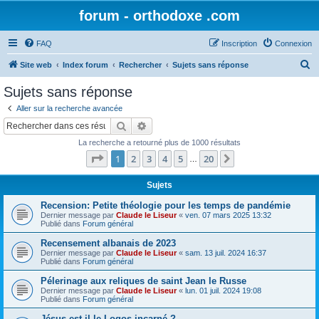
forum - orthodoxe .com
FAQ
Inscription
Connexion
R
Site web
Index forum
Rechercher
Sujets sans réponse
e
Sujets sans réponse
c
Aller sur la recherche avancée
h
Rechercher
Recherche avancée
e
La recherche a retourné plus de 1000 résultats
r
Page
1
sur
20
1
2
3
4
5
20
Suivant
…
c
h
Sujets
e
Recension: Petite théologie pour les temps de pandémie
Dernier message par
Claude le Liseur
«
ven. 07 mars 2025 13:32
r
Publié dans
Forum général
Recensement albanais de 2023
Dernier message par
Claude le Liseur
«
sam. 13 juil. 2024 16:37
Publié dans
Forum général
Pélerinage aux reliques de saint Jean le Russe
Dernier message par
Claude le Liseur
«
lun. 01 juil. 2024 19:08
Publié dans
Forum général
Jésus est-il le Logos incarné ?