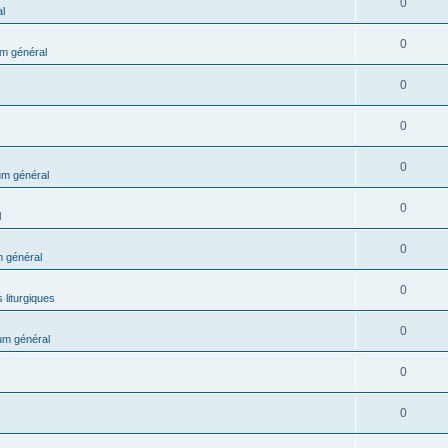
0
l
0
m général
0
0
0
m général
0
l
0
 général
0
 liturgiques
0
um général
0
0