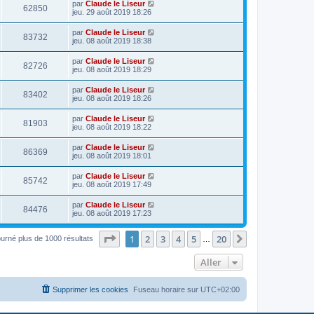
par
Claude le Liseur
62850
jeu. 29 août 2019 18:26
par
Claude le Liseur
83732
jeu. 08 août 2019 18:38
par
Claude le Liseur
82726
jeu. 08 août 2019 18:29
par
Claude le Liseur
83402
jeu. 08 août 2019 18:26
par
Claude le Liseur
81903
jeu. 08 août 2019 18:22
par
Claude le Liseur
86369
jeu. 08 août 2019 18:01
par
Claude le Liseur
85742
jeu. 08 août 2019 17:49
par
Claude le Liseur
84476
jeu. 08 août 2019 17:23
Page
1
sur
20
1
2
3
4
5
20
Suivant
ourné plus de 1000 résultats
…
Aller
Supprimer les cookies
Fuseau horaire sur
UTC+02:00