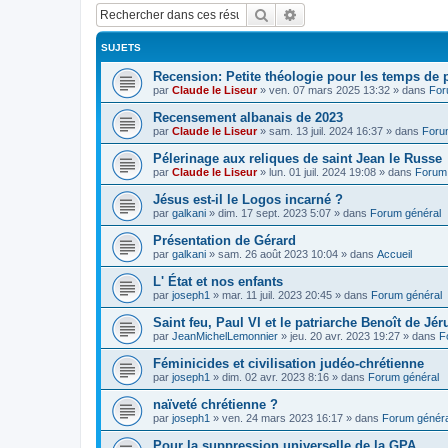
Rechercher
Recherche avancée
SUJETS
Recension: Petite théologie pour les temps de
par
Claude le Liseur
»
ven. 07 mars 2025 13:32
» dans
For
Recensement albanais de 2023
par
Claude le Liseur
»
sam. 13 juil. 2024 16:37
» dans
Foru
Pélerinage aux reliques de saint Jean le Russe
par
Claude le Liseur
»
lun. 01 juil. 2024 19:08
» dans
Forum 
Jésus est-il le Logos incarné ?
par
galkani
»
dim. 17 sept. 2023 5:07
» dans
Forum général
Présentation de Gérard
par
galkani
»
sam. 26 août 2023 10:04
» dans
Accueil
L' État et nos enfants
par
joseph1
»
mar. 11 juil. 2023 20:45
» dans
Forum général
Saint feu, Paul VI et le patriarche Benoît de Jé
par
JeanMichelLemonnier
»
jeu. 20 avr. 2023 19:27
» dans
F
Féminicides et civilisation judéo-chrétienne
par
joseph1
»
dim. 02 avr. 2023 8:16
» dans
Forum général
naïveté chrétienne ?
par
joseph1
»
ven. 24 mars 2023 16:17
» dans
Forum généra
Pour la suppression universelle de la GPA