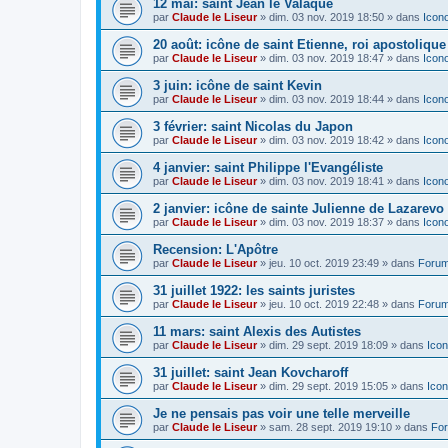
12 mai: saint Jean le Valaque
par
Claude le Liseur
»
dim. 03 nov. 2019 18:50
» dans
Icon
20 août: icône de saint Etienne, roi apostoliqu
par
Claude le Liseur
»
dim. 03 nov. 2019 18:47
» dans
Icon
3 juin: icône de saint Kevin
par
Claude le Liseur
»
dim. 03 nov. 2019 18:44
» dans
Icon
3 février: saint Nicolas du Japon
par
Claude le Liseur
»
dim. 03 nov. 2019 18:42
» dans
Icon
4 janvier: saint Philippe l'Evangéliste
par
Claude le Liseur
»
dim. 03 nov. 2019 18:41
» dans
Icon
2 janvier: icône de sainte Julienne de Lazarevo
par
Claude le Liseur
»
dim. 03 nov. 2019 18:37
» dans
Icon
Recension: L'Apôtre
par
Claude le Liseur
»
jeu. 10 oct. 2019 23:49
» dans
Forum
31 juillet 1922: les saints juristes
par
Claude le Liseur
»
jeu. 10 oct. 2019 22:48
» dans
Forum
11 mars: saint Alexis des Autistes
par
Claude le Liseur
»
dim. 29 sept. 2019 18:09
» dans
Icon
31 juillet: saint Jean Kovcharoff
par
Claude le Liseur
»
dim. 29 sept. 2019 15:05
» dans
Icon
Je ne pensais pas voir une telle merveille
par
Claude le Liseur
»
sam. 28 sept. 2019 19:10
» dans
For