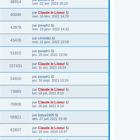
36914
ven. 22 avr. 2022 18:10
par
Claude le Liseur
40046
mer. 16 févr. 2022 14:29
par
joseph1
43978
mer. 19 janv. 2022 14:22
par
christian
43426
mar. 11 janv. 2022 13:08
par
joseph1
51815
jeu. 25 nov. 2021 13:56
par
Claude le Liseur
157431
lun. 11 oct. 2021 16:54
par
joseph1
54910
jeu. 16 sept. 2021 13:24
par
Claude le Liseur
73985
lun. 26 juil. 2021 9:15
par
Claude le Liseur
70806
lun. 26 juil. 2021 9:10
par
katya1965
56921
dim. 27 juin 2021 15:48
par
Claude le Liseur
62837
lun. 18 nov. 2019 19:47