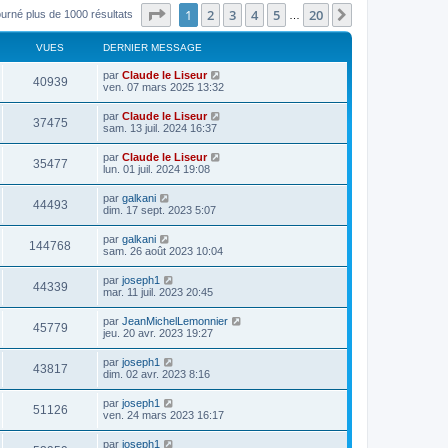
Page
1
sur
20
1
2
3
4
5
20
Suivant
ourné plus de 1000 résultats
…
VUES
DERNIER MESSAGE
par
Claude le Liseur
40939
ven. 07 mars 2025 13:32
par
Claude le Liseur
37475
sam. 13 juil. 2024 16:37
par
Claude le Liseur
35477
lun. 01 juil. 2024 19:08
par
galkani
44493
dim. 17 sept. 2023 5:07
par
galkani
144768
sam. 26 août 2023 10:04
par
joseph1
44339
mar. 11 juil. 2023 20:45
par
JeanMichelLemonnier
45779
jeu. 20 avr. 2023 19:27
par
joseph1
43817
dim. 02 avr. 2023 8:16
par
joseph1
51126
ven. 24 mars 2023 16:17
par
joseph1