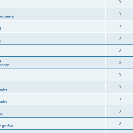
0
0
m général
0
l
0
l
0
a
0
graphie
0
0
aphie
0
aphie
0
al
0
 général