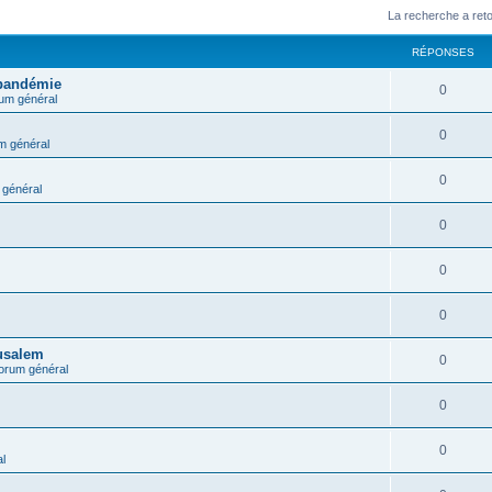
La recherche a ret
RÉPONSES
 pandémie
0
um général
0
m général
0
général
0
0
0
rusalem
0
orum général
0
0
l