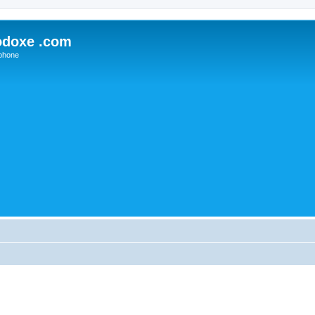
odoxe .com
phone