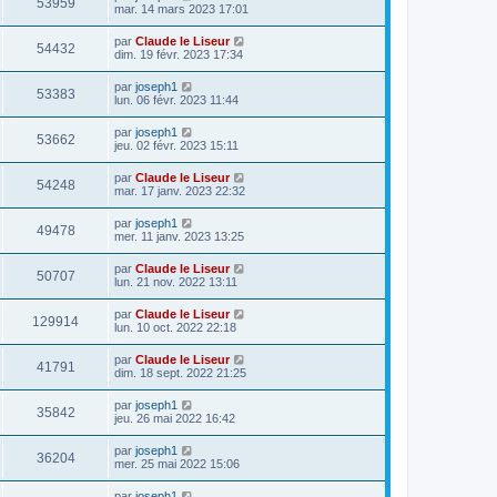
53959
mar. 14 mars 2023 17:01
par
Claude le Liseur
54432
dim. 19 févr. 2023 17:34
par
joseph1
53383
lun. 06 févr. 2023 11:44
par
joseph1
53662
jeu. 02 févr. 2023 15:11
par
Claude le Liseur
54248
mar. 17 janv. 2023 22:32
par
joseph1
49478
mer. 11 janv. 2023 13:25
par
Claude le Liseur
50707
lun. 21 nov. 2022 13:11
par
Claude le Liseur
129914
lun. 10 oct. 2022 22:18
par
Claude le Liseur
41791
dim. 18 sept. 2022 21:25
par
joseph1
35842
jeu. 26 mai 2022 16:42
par
joseph1
36204
mer. 25 mai 2022 15:06
par
joseph1