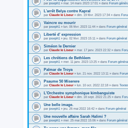
par
joseph1
»
mar. 14 mars 2023 17:01
» dans
Forum généra
L'arrêt Belya contre Kapral
par
Claude le Liseur
»
dim. 19 févr. 2023 17:34
» dans
Foru
Vaincre ou mourir
par
joseph1
»
lun. 06 févr. 2023 11:44
» dans
Forum général
Liberté d' expression
par
joseph1
»
jeu. 02 févr. 2023 15:11
» dans
Forum général
Siméon le Dernier
par
Claude le Liseur
»
mar. 17 janv. 2023 22:32
» dans
Foru
Les chrétiens de Bethléem
par
joseph1
»
mer. 11 janv. 2023 13:25
» dans
Forum généra
Palmar de Troya
par
Claude le Liseur
»
lun. 21 nov. 2022 13:11
» dans
Forum
Psaume 50 Miserere
par
Claude le Liseur
»
lun. 10 oct. 2022 22:18
» dans
Textes
L'Orchestre symphonique kimbanguiste
par
Claude le Liseur
»
dim. 18 sept. 2022 21:25
» dans
For
Une belle image.
par
joseph1
»
jeu. 26 mai 2022 16:42
» dans
Forum général
Une nouvelle affaire Sarah Halimi ?
par
joseph1
»
mer. 25 mai 2022 15:06
» dans
Forum général