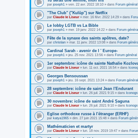
Tu seras une femme, mon fils
par
joseph1
»
ven. 22 avr. 2022 18:10
» dans
Forum général
"The Club" ("Kulüp") sur Netflix
par
Claude le Liseur
»
mer. 16 févr. 2022 14:29
» dans
Foru
Le lobby LGTB vs La Bible
par
joseph1
»
mer. 19 janv. 2022 14:22
» dans
Forum généra
Fête de la synaxe des saints apôtres, date?
par
christian
»
mar. 11 janv. 2022 13:08
» dans
Forum généra
Cardinal Sarah - avenir de l ' Europe-
par
joseph1
»
jeu. 25 nov. 2021 13:56
» dans
Forum général
1er septembre: icône de sainte Nathalie Kozlov
par
Claude le Liseur
»
lun. 11 oct. 2021 16:54
» dans
Icono
Georges Bensoussan
par
joseph1
»
jeu. 16 sept. 2021 13:24
» dans
Forum général
28 septembre: icône de saint Jean l'Endurant
par
Claude le Liseur
»
lun. 26 juil. 2021 9:15
» dans
Iconogr
30 novembre: icône de saint André Șaguna
par
Claude le Liseur
»
lun. 26 juil. 2021 9:10
» dans
Iconogr
Eglise orthodoxe russe à l'étranger (ERHF)
par
katya1965
»
dim. 27 juin 2021 15:48
» dans
Forum génér
Mathématicien et martyr
par
Claude le Liseur
»
lun. 18 nov. 2019 19:47
» dans
Forum