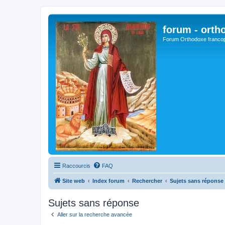
forum - orth
Forum Orthodoxe franco
Raccourcis
FAQ
Site web
Index forum
Rechercher
Sujets sans réponse
Sujets sans réponse
Aller sur la recherche avancée