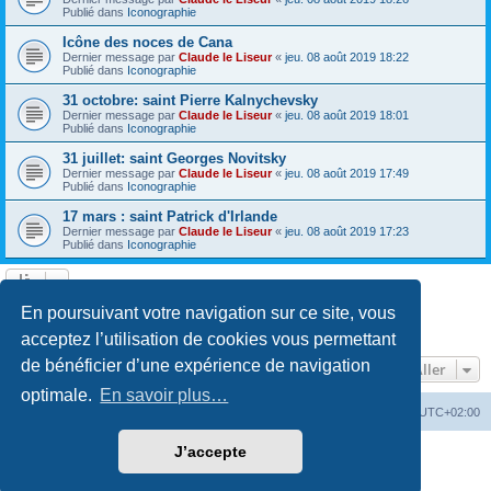
Publié dans
Iconographie
Icône des noces de Cana
Dernier message par
Claude le Liseur
«
jeu. 08 août 2019 18:22
Publié dans
Iconographie
31 octobre: saint Pierre Kalnychevsky
Dernier message par
Claude le Liseur
«
jeu. 08 août 2019 18:01
Publié dans
Iconographie
31 juillet: saint Georges Novitsky
Dernier message par
Claude le Liseur
«
jeu. 08 août 2019 17:49
Publié dans
Iconographie
17 mars : saint Patrick d'Irlande
Dernier message par
Claude le Liseur
«
jeu. 08 août 2019 17:23
Publié dans
Iconographie
La recherche a retourné plus de 1000 résultats
En poursuivant votre navigation sur ce site, vous
Page
1
sur
20
1
2
3
4
5
20
Suivant
…
acceptez l’utilisation de cookies vous permettant
de bénéficier d’une expérience de navigation
Aller
optimale.
En savoir plus…
Site web
Index forum
Fuseau horaire sur
UTC+02:00
J’accepte
Développé par
phpBB
® Forum Software © phpBB Limited
Traduction française officielle
©
Qiaeru
Confidentialité
|
Conditions