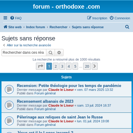
forum - orthodoxe .com
FAQ
Inscription
Connexion
R
Site web
Index forum
Rechercher
Sujets sans réponse
e
Sujets sans réponse
c
Aller sur la recherche avancée
h
Rechercher
Recherche avancée
e
La recherche a retourné plus de 1000 résultats
r
Page
1
sur
20
1
2
3
4
5
20
Suivant
…
c
h
Sujets
e
Recension: Petite théologie pour les temps de pandémie
Dernier message par
Claude le Liseur
«
ven. 07 mars 2025 13:32
r
Publié dans
Forum général
Recensement albanais de 2023
Dernier message par
Claude le Liseur
«
sam. 13 juil. 2024 16:37
Publié dans
Forum général
Pélerinage aux reliques de saint Jean le Russe
Dernier message par
Claude le Liseur
«
lun. 01 juil. 2024 19:08
Publié dans
Forum général
Jésus est-il le Logos incarné ?