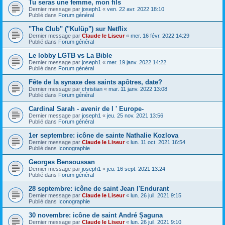
Tu seras une femme, mon fils
Dernier message par
joseph1
«
ven. 22 avr. 2022 18:10
Publié dans
Forum général
"The Club" ("Kulüp") sur Netflix
Dernier message par
Claude le Liseur
«
mer. 16 févr. 2022 14:29
Publié dans
Forum général
Le lobby LGTB vs La Bible
Dernier message par
joseph1
«
mer. 19 janv. 2022 14:22
Publié dans
Forum général
Fête de la synaxe des saints apôtres, date?
Dernier message par
christian
«
mar. 11 janv. 2022 13:08
Publié dans
Forum général
Cardinal Sarah - avenir de l ' Europe-
Dernier message par
joseph1
«
jeu. 25 nov. 2021 13:56
Publié dans
Forum général
1er septembre: icône de sainte Nathalie Kozlova
Dernier message par
Claude le Liseur
«
lun. 11 oct. 2021 16:54
Publié dans
Iconographie
Georges Bensoussan
Dernier message par
joseph1
«
jeu. 16 sept. 2021 13:24
Publié dans
Forum général
28 septembre: icône de saint Jean l'Endurant
Dernier message par
Claude le Liseur
«
lun. 26 juil. 2021 9:15
Publié dans
Iconographie
30 novembre: icône de saint André Șaguna
Dernier message par
Claude le Liseur
«
lun. 26 juil. 2021 9:10