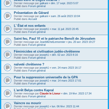
Dernier message par
galkani
«
dim. 17 sept. 2023 5:07
Publié dans
Forum général
Présentation de Gérard
Dernier message par
galkani
«
sam. 26 août 2023 10:04
Publié dans
Accueil
L' État et nos enfants
Dernier message par
joseph1
«
mar. 11 juil. 2023 20:45
Publié dans
Forum général
Saint feu, Paul VI et le patriarche Benoît de Jérusalem
Dernier message par
JeanMichelLemonnier
«
jeu. 20 avr. 2023 19:27
Publié dans
Forum général
Féminicides et civilisation judéo-chrétienne
Dernier message par
joseph1
«
dim. 02 avr. 2023 8:16
Publié dans
Forum général
naïveté chrétienne ?
Dernier message par
joseph1
«
ven. 24 mars 2023 16:17
Publié dans
Forum général
Pour la suppression universelle de la GPA
Dernier message par
joseph1
«
mar. 14 mars 2023 17:01
Publié dans
Forum général
L'arrêt Belya contre Kapral
Dernier message par
Claude le Liseur
«
dim. 19 févr. 2023 17:34
Publié dans
Forum général
Vaincre ou mourir
Dernier message par
joseph1
«
lun. 06 févr. 2023 11:44