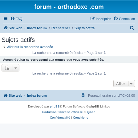
forum - orthodoxe .com
FAQ
Inscription
Connexion
R
Site web
Index forum
Rechercher
Sujets actifs
e
Sujets actifs
c
Aller sur la recherche avancée
h
La recherche a retourné 0 résultat • Page
1
sur
1
e
Aucun résultat ne correspond aux termes que vous avez spécifiés.
r
c
La recherche a retourné 0 résultat • Page
1
sur
1
h
Aller
e
r
Site web
Index forum
Fuseau horaire sur
UTC+02:00
Développé par
phpBB
® Forum Software © phpBB Limited
Traduction française officielle
©
Qiaeru
Confidentialité
|
Conditions