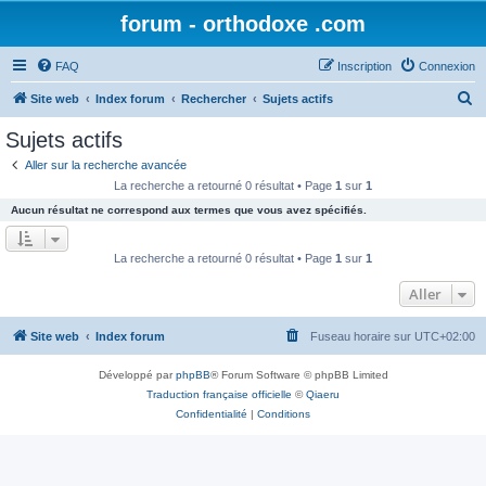
forum - orthodoxe .com
FAQ
Inscription
Connexion
R
Site web
Index forum
Rechercher
Sujets actifs
e
Sujets actifs
c
Aller sur la recherche avancée
h
La recherche a retourné 0 résultat • Page
1
sur
1
e
Aucun résultat ne correspond aux termes que vous avez spécifiés.
r
c
La recherche a retourné 0 résultat • Page
1
sur
1
h
Aller
e
r
Site web
Index forum
Fuseau horaire sur
UTC+02:00
Développé par
phpBB
® Forum Software © phpBB Limited
Traduction française officielle
©
Qiaeru
Confidentialité
|
Conditions