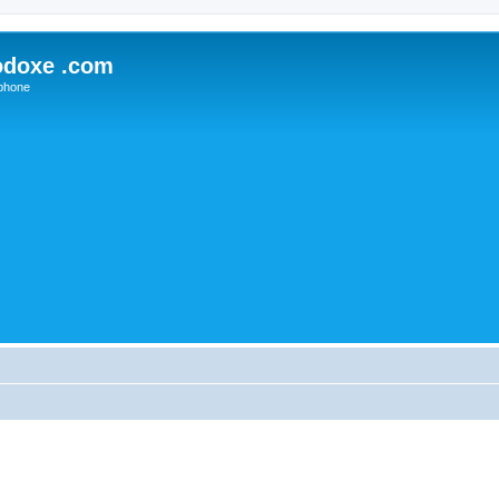
odoxe .com
phone