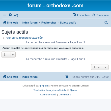
forum - orthodoxe .com
FAQ
Inscription
Connexion
R
Site web
Index forum
Rechercher
Sujets actifs
e
Sujets actifs
c
Aller sur la recherche avancée
h
La recherche a retourné 0 résultat • Page
1
sur
1
e
Aucun résultat ne correspond aux termes que vous avez spécifiés.
r
c
La recherche a retourné 0 résultat • Page
1
sur
1
h
Aller
e
r
Site web
Index forum
Fuseau horaire sur
UTC+02:00
Développé par
phpBB
® Forum Software © phpBB Limited
Traduction française officielle
©
Qiaeru
Confidentialité
|
Conditions