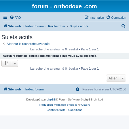
forum - orthodoxe .com
FAQ
Inscription
Connexion
R
Site web
Index forum
Rechercher
Sujets actifs
e
Sujets actifs
c
Aller sur la recherche avancée
h
La recherche a retourné 0 résultat • Page
1
sur
1
e
Aucun résultat ne correspond aux termes que vous avez spécifiés.
r
c
La recherche a retourné 0 résultat • Page
1
sur
1
h
Aller
e
r
Site web
Index forum
Fuseau horaire sur
UTC+02:00
Développé par
phpBB
® Forum Software © phpBB Limited
Traduction française officielle
©
Qiaeru
Confidentialité
|
Conditions