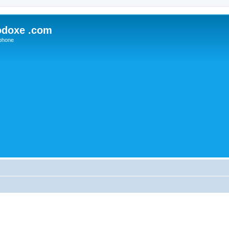
odoxe .com
phone