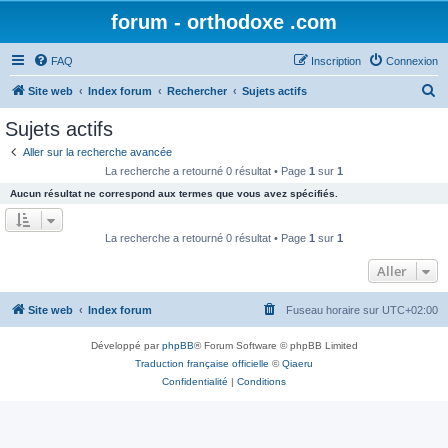
forum - orthodoxe .com
FAQ
Inscription
Connexion
R
Site web
Index forum
Rechercher
Sujets actifs
e
Sujets actifs
c
Aller sur la recherche avancée
h
La recherche a retourné 0 résultat • Page
1
sur
1
e
Aucun résultat ne correspond aux termes que vous avez spécifiés.
r
c
La recherche a retourné 0 résultat • Page
1
sur
1
h
Aller
e
r
Site web
Index forum
Fuseau horaire sur
UTC+02:00
Développé par
phpBB
® Forum Software © phpBB Limited
Traduction française officielle
©
Qiaeru
Confidentialité
|
Conditions