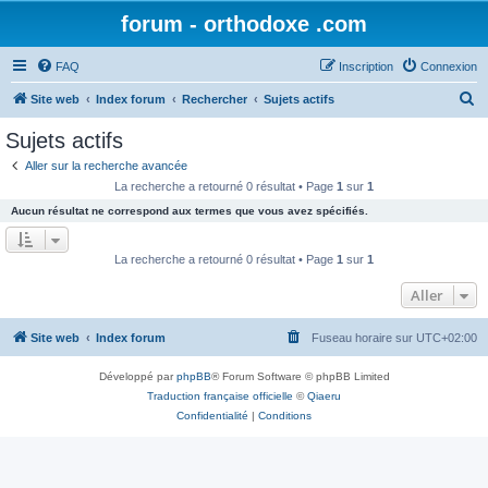
forum - orthodoxe .com
FAQ
Inscription
Connexion
R
Site web
Index forum
Rechercher
Sujets actifs
e
Sujets actifs
c
Aller sur la recherche avancée
h
La recherche a retourné 0 résultat • Page
1
sur
1
e
Aucun résultat ne correspond aux termes que vous avez spécifiés.
r
c
La recherche a retourné 0 résultat • Page
1
sur
1
h
Aller
e
r
Site web
Index forum
Fuseau horaire sur
UTC+02:00
Développé par
phpBB
® Forum Software © phpBB Limited
Traduction française officielle
©
Qiaeru
Confidentialité
|
Conditions