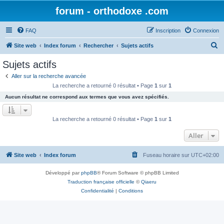
forum - orthodoxe .com
FAQ
Inscription
Connexion
R
Site web
Index forum
Rechercher
Sujets actifs
e
Sujets actifs
c
Aller sur la recherche avancée
h
La recherche a retourné 0 résultat • Page
1
sur
1
e
Aucun résultat ne correspond aux termes que vous avez spécifiés.
r
c
La recherche a retourné 0 résultat • Page
1
sur
1
h
Aller
e
r
Site web
Index forum
Fuseau horaire sur
UTC+02:00
Développé par
phpBB
® Forum Software © phpBB Limited
Traduction française officielle
©
Qiaeru
Confidentialité
|
Conditions