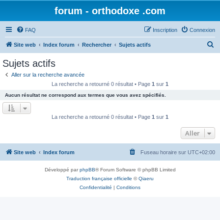
forum - orthodoxe .com
FAQ
Inscription
Connexion
R
Site web
Index forum
Rechercher
Sujets actifs
e
Sujets actifs
c
Aller sur la recherche avancée
h
La recherche a retourné 0 résultat • Page
1
sur
1
e
Aucun résultat ne correspond aux termes que vous avez spécifiés.
r
c
La recherche a retourné 0 résultat • Page
1
sur
1
h
Aller
e
r
Site web
Index forum
Fuseau horaire sur
UTC+02:00
Développé par
phpBB
® Forum Software © phpBB Limited
Traduction française officielle
©
Qiaeru
Confidentialité
|
Conditions