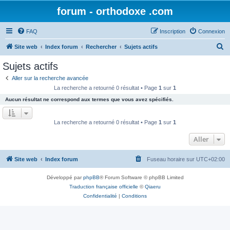
forum - orthodoxe .com
FAQ
Inscription
Connexion
R
Site web
Index forum
Rechercher
Sujets actifs
e
Sujets actifs
c
Aller sur la recherche avancée
h
La recherche a retourné 0 résultat • Page
1
sur
1
e
Aucun résultat ne correspond aux termes que vous avez spécifiés.
r
c
La recherche a retourné 0 résultat • Page
1
sur
1
h
Aller
e
r
Site web
Index forum
Fuseau horaire sur
UTC+02:00
Développé par
phpBB
® Forum Software © phpBB Limited
Traduction française officielle
©
Qiaeru
Confidentialité
|
Conditions