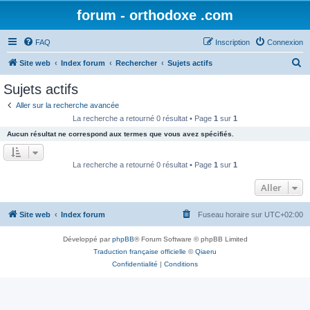
forum - orthodoxe .com
FAQ
Inscription
Connexion
R
Site web
Index forum
Rechercher
Sujets actifs
e
Sujets actifs
c
Aller sur la recherche avancée
h
La recherche a retourné 0 résultat • Page
1
sur
1
e
Aucun résultat ne correspond aux termes que vous avez spécifiés.
r
c
La recherche a retourné 0 résultat • Page
1
sur
1
h
Aller
e
r
Site web
Index forum
Fuseau horaire sur
UTC+02:00
Développé par
phpBB
® Forum Software © phpBB Limited
Traduction française officielle
©
Qiaeru
Confidentialité
|
Conditions