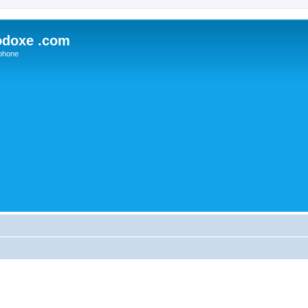
odoxe .com
phone