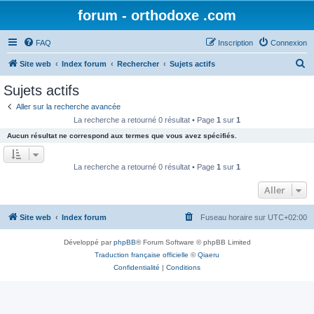
forum - orthodoxe .com
FAQ
Inscription
Connexion
R
Site web
Index forum
Rechercher
Sujets actifs
e
Sujets actifs
c
Aller sur la recherche avancée
h
La recherche a retourné 0 résultat • Page
1
sur
1
e
Aucun résultat ne correspond aux termes que vous avez spécifiés.
r
c
La recherche a retourné 0 résultat • Page
1
sur
1
h
Aller
e
r
Site web
Index forum
Fuseau horaire sur
UTC+02:00
Développé par
phpBB
® Forum Software © phpBB Limited
Traduction française officielle
©
Qiaeru
Confidentialité
|
Conditions