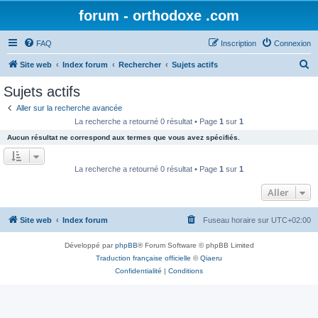
forum - orthodoxe .com
FAQ
Inscription
Connexion
R
Site web
Index forum
Rechercher
Sujets actifs
e
Sujets actifs
c
Aller sur la recherche avancée
h
La recherche a retourné 0 résultat • Page
1
sur
1
e
Aucun résultat ne correspond aux termes que vous avez spécifiés.
r
c
La recherche a retourné 0 résultat • Page
1
sur
1
h
Aller
e
r
Site web
Index forum
Fuseau horaire sur
UTC+02:00
Développé par
phpBB
® Forum Software © phpBB Limited
Traduction française officielle
©
Qiaeru
Confidentialité
|
Conditions