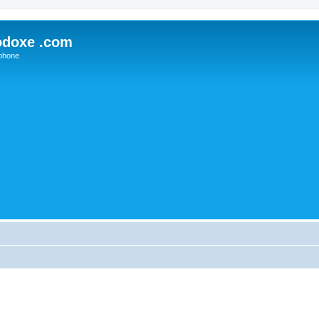
odoxe .com
phone