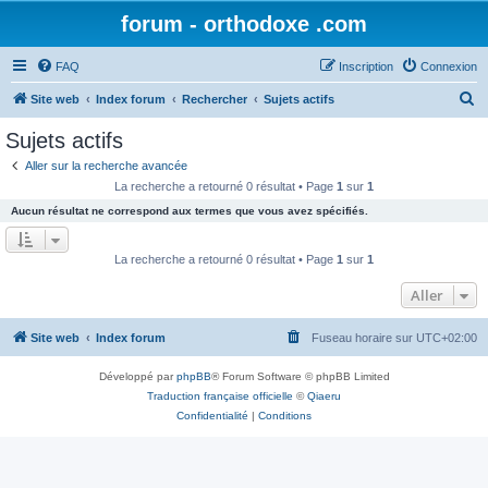
forum - orthodoxe .com
FAQ
Inscription
Connexion
R
Site web
Index forum
Rechercher
Sujets actifs
e
Sujets actifs
c
Aller sur la recherche avancée
h
La recherche a retourné 0 résultat • Page
1
sur
1
e
Aucun résultat ne correspond aux termes que vous avez spécifiés.
r
c
La recherche a retourné 0 résultat • Page
1
sur
1
h
Aller
e
r
Site web
Index forum
Fuseau horaire sur
UTC+02:00
Développé par
phpBB
® Forum Software © phpBB Limited
Traduction française officielle
©
Qiaeru
Confidentialité
|
Conditions