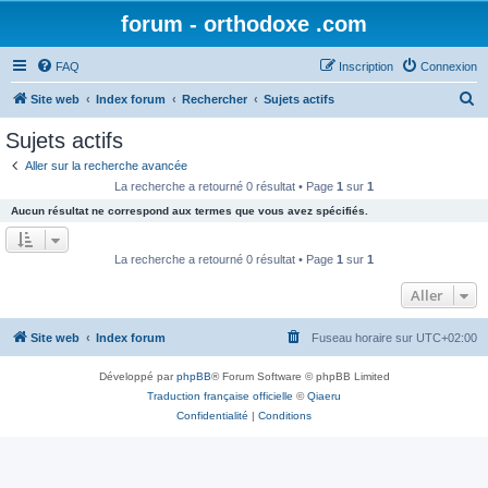
forum - orthodoxe .com
FAQ
Inscription
Connexion
R
Site web
Index forum
Rechercher
Sujets actifs
e
Sujets actifs
c
Aller sur la recherche avancée
h
La recherche a retourné 0 résultat • Page
1
sur
1
e
Aucun résultat ne correspond aux termes que vous avez spécifiés.
r
c
La recherche a retourné 0 résultat • Page
1
sur
1
h
Aller
e
r
Site web
Index forum
Fuseau horaire sur
UTC+02:00
Développé par
phpBB
® Forum Software © phpBB Limited
Traduction française officielle
©
Qiaeru
Confidentialité
|
Conditions