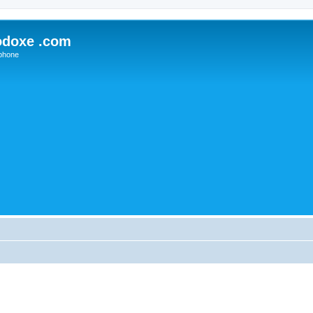
odoxe .com
phone