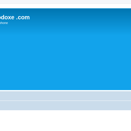
odoxe .com
phone