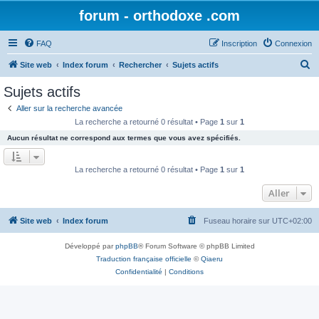
forum - orthodoxe .com
FAQ
Inscription
Connexion
R
Site web
Index forum
Rechercher
Sujets actifs
e
Sujets actifs
c
Aller sur la recherche avancée
h
La recherche a retourné 0 résultat • Page
1
sur
1
e
Aucun résultat ne correspond aux termes que vous avez spécifiés.
r
c
La recherche a retourné 0 résultat • Page
1
sur
1
h
Aller
e
r
Site web
Index forum
Fuseau horaire sur
UTC+02:00
Développé par
phpBB
® Forum Software © phpBB Limited
Traduction française officielle
©
Qiaeru
Confidentialité
|
Conditions