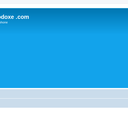
odoxe .com
phone