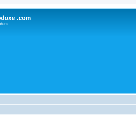
odoxe .com
phone