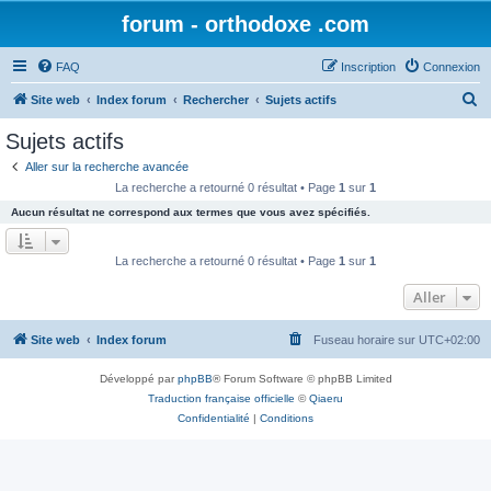
forum - orthodoxe .com
FAQ
Inscription
Connexion
R
Site web
Index forum
Rechercher
Sujets actifs
e
Sujets actifs
c
Aller sur la recherche avancée
h
La recherche a retourné 0 résultat • Page
1
sur
1
e
Aucun résultat ne correspond aux termes que vous avez spécifiés.
r
c
La recherche a retourné 0 résultat • Page
1
sur
1
h
Aller
e
r
Site web
Index forum
Fuseau horaire sur
UTC+02:00
Développé par
phpBB
® Forum Software © phpBB Limited
Traduction française officielle
©
Qiaeru
Confidentialité
|
Conditions