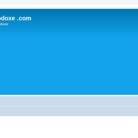
odoxe .com
phone