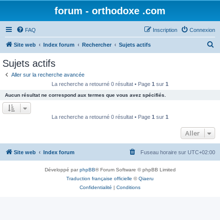
forum - orthodoxe .com
FAQ
Inscription
Connexion
R
Site web
Index forum
Rechercher
Sujets actifs
e
Sujets actifs
c
Aller sur la recherche avancée
h
La recherche a retourné 0 résultat • Page
1
sur
1
e
Aucun résultat ne correspond aux termes que vous avez spécifiés.
r
c
La recherche a retourné 0 résultat • Page
1
sur
1
h
Aller
e
r
Site web
Index forum
Fuseau horaire sur
UTC+02:00
Développé par
phpBB
® Forum Software © phpBB Limited
Traduction française officielle
©
Qiaeru
Confidentialité
|
Conditions