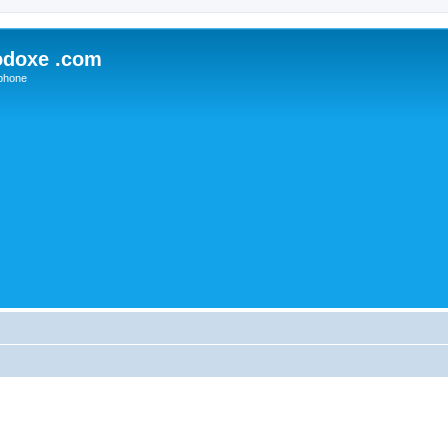
odoxe .com
phone