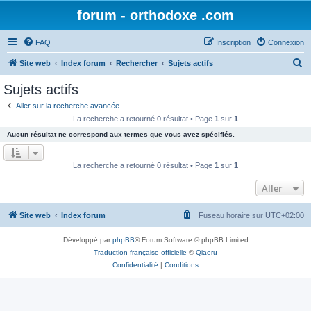
forum - orthodoxe .com
FAQ
Inscription
Connexion
R
Site web
Index forum
Rechercher
Sujets actifs
e
Sujets actifs
c
Aller sur la recherche avancée
h
La recherche a retourné 0 résultat • Page
1
sur
1
e
Aucun résultat ne correspond aux termes que vous avez spécifiés.
r
c
La recherche a retourné 0 résultat • Page
1
sur
1
h
Aller
e
r
Site web
Index forum
Fuseau horaire sur
UTC+02:00
Développé par
phpBB
® Forum Software © phpBB Limited
Traduction française officielle
©
Qiaeru
Confidentialité
|
Conditions