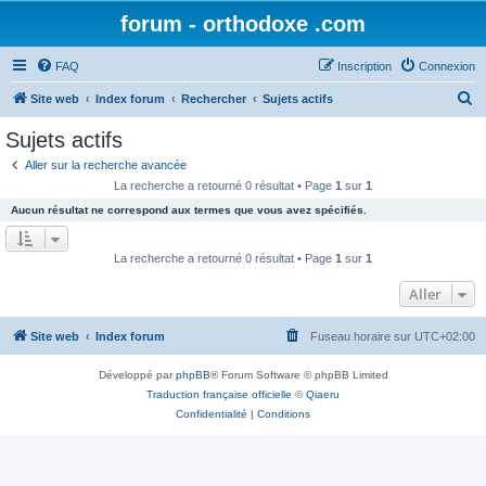
forum - orthodoxe .com
FAQ
Inscription
Connexion
R
Site web
Index forum
Rechercher
Sujets actifs
e
Sujets actifs
c
Aller sur la recherche avancée
h
La recherche a retourné 0 résultat • Page
1
sur
1
e
Aucun résultat ne correspond aux termes que vous avez spécifiés.
r
c
La recherche a retourné 0 résultat • Page
1
sur
1
h
Aller
e
r
Site web
Index forum
Fuseau horaire sur
UTC+02:00
Développé par
phpBB
® Forum Software © phpBB Limited
Traduction française officielle
©
Qiaeru
Confidentialité
|
Conditions