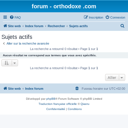
forum - orthodoxe .com
FAQ
Inscription
Connexion
R
Site web
Index forum
Rechercher
Sujets actifs
e
Sujets actifs
c
Aller sur la recherche avancée
h
La recherche a retourné 0 résultat • Page
1
sur
1
e
Aucun résultat ne correspond aux termes que vous avez spécifiés.
r
c
La recherche a retourné 0 résultat • Page
1
sur
1
h
Aller
e
r
Site web
Index forum
Fuseau horaire sur
UTC+02:00
Développé par
phpBB
® Forum Software © phpBB Limited
Traduction française officielle
©
Qiaeru
Confidentialité
|
Conditions