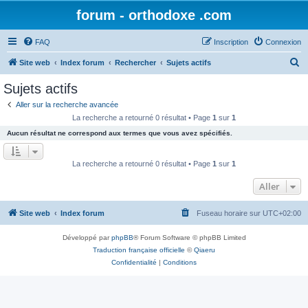
forum - orthodoxe .com
FAQ
Inscription
Connexion
R
Site web
Index forum
Rechercher
Sujets actifs
e
Sujets actifs
c
Aller sur la recherche avancée
h
La recherche a retourné 0 résultat • Page
1
sur
1
e
Aucun résultat ne correspond aux termes que vous avez spécifiés.
r
c
La recherche a retourné 0 résultat • Page
1
sur
1
h
Aller
e
r
Site web
Index forum
Fuseau horaire sur
UTC+02:00
Développé par
phpBB
® Forum Software © phpBB Limited
Traduction française officielle
©
Qiaeru
Confidentialité
|
Conditions