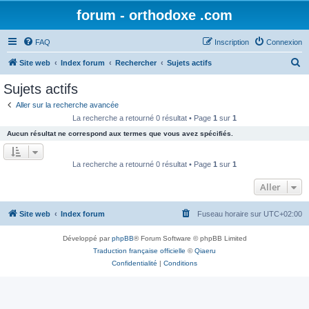
forum - orthodoxe .com
FAQ
Inscription
Connexion
R
Site web
Index forum
Rechercher
Sujets actifs
e
Sujets actifs
c
Aller sur la recherche avancée
h
La recherche a retourné 0 résultat • Page
1
sur
1
e
Aucun résultat ne correspond aux termes que vous avez spécifiés.
r
c
La recherche a retourné 0 résultat • Page
1
sur
1
h
Aller
e
r
Site web
Index forum
Fuseau horaire sur
UTC+02:00
Développé par
phpBB
® Forum Software © phpBB Limited
Traduction française officielle
©
Qiaeru
Confidentialité
|
Conditions