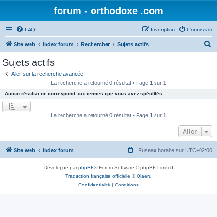
forum - orthodoxe .com
FAQ
Inscription
Connexion
R
Site web
Index forum
Rechercher
Sujets actifs
e
Sujets actifs
c
Aller sur la recherche avancée
h
La recherche a retourné 0 résultat • Page
1
sur
1
e
Aucun résultat ne correspond aux termes que vous avez spécifiés.
r
c
La recherche a retourné 0 résultat • Page
1
sur
1
h
Aller
e
r
Site web
Index forum
Fuseau horaire sur
UTC+02:00
Développé par
phpBB
® Forum Software © phpBB Limited
Traduction française officielle
©
Qiaeru
Confidentialité
|
Conditions