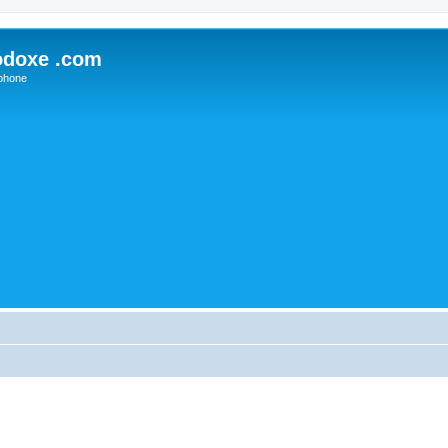
odoxe .com
phone