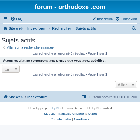
forum - orthodoxe .com
FAQ
Inscription
Connexion
R
Site web
Index forum
Rechercher
Sujets actifs
e
Sujets actifs
c
Aller sur la recherche avancée
h
La recherche a retourné 0 résultat • Page
1
sur
1
e
Aucun résultat ne correspond aux termes que vous avez spécifiés.
r
c
La recherche a retourné 0 résultat • Page
1
sur
1
h
Aller
e
r
Site web
Index forum
Fuseau horaire sur
UTC+02:00
Développé par
phpBB
® Forum Software © phpBB Limited
Traduction française officielle
©
Qiaeru
Confidentialité
|
Conditions