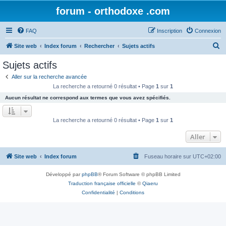
forum - orthodoxe .com
FAQ
Inscription
Connexion
R
Site web
Index forum
Rechercher
Sujets actifs
e
Sujets actifs
c
Aller sur la recherche avancée
h
La recherche a retourné 0 résultat • Page
1
sur
1
e
Aucun résultat ne correspond aux termes que vous avez spécifiés.
r
c
La recherche a retourné 0 résultat • Page
1
sur
1
h
Aller
e
r
Site web
Index forum
Fuseau horaire sur
UTC+02:00
Développé par
phpBB
® Forum Software © phpBB Limited
Traduction française officielle
©
Qiaeru
Confidentialité
|
Conditions