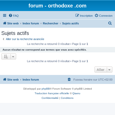
forum - orthodoxe .com
FAQ
Inscription
Connexion
R
Site web
Index forum
Rechercher
Sujets actifs
e
Sujets actifs
c
Aller sur la recherche avancée
h
La recherche a retourné 0 résultat • Page
1
sur
1
e
Aucun résultat ne correspond aux termes que vous avez spécifiés.
r
c
La recherche a retourné 0 résultat • Page
1
sur
1
h
Aller
e
r
Site web
Index forum
Fuseau horaire sur
UTC+02:00
Développé par
phpBB
® Forum Software © phpBB Limited
Traduction française officielle
©
Qiaeru
Confidentialité
|
Conditions