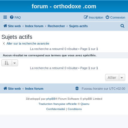
forum - orthodoxe .com
FAQ
Inscription
Connexion
R
Site web
Index forum
Rechercher
Sujets actifs
e
Sujets actifs
c
Aller sur la recherche avancée
h
La recherche a retourné 0 résultat • Page
1
sur
1
e
Aucun résultat ne correspond aux termes que vous avez spécifiés.
r
c
La recherche a retourné 0 résultat • Page
1
sur
1
h
Aller
e
r
Site web
Index forum
Fuseau horaire sur
UTC+02:00
Développé par
phpBB
® Forum Software © phpBB Limited
Traduction française officielle
©
Qiaeru
Confidentialité
|
Conditions