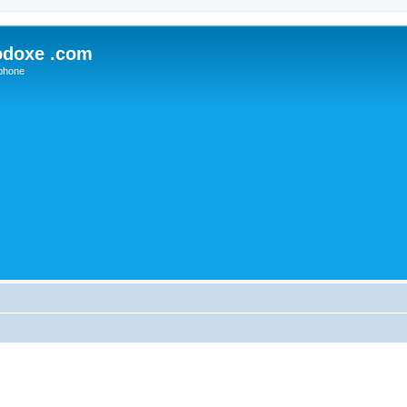
odoxe .com
phone