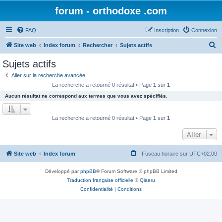
forum - orthodoxe .com
FAQ
Inscription
Connexion
R
Site web
Index forum
Rechercher
Sujets actifs
e
Sujets actifs
c
Aller sur la recherche avancée
h
La recherche a retourné 0 résultat • Page
1
sur
1
e
Aucun résultat ne correspond aux termes que vous avez spécifiés.
r
c
La recherche a retourné 0 résultat • Page
1
sur
1
h
Aller
e
r
Site web
Index forum
Fuseau horaire sur
UTC+02:00
Développé par
phpBB
® Forum Software © phpBB Limited
Traduction française officielle
©
Qiaeru
Confidentialité
|
Conditions