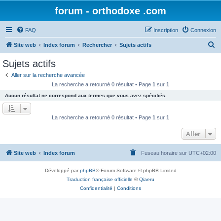
forum - orthodoxe .com
FAQ
Inscription
Connexion
R
Site web
Index forum
Rechercher
Sujets actifs
e
Sujets actifs
c
Aller sur la recherche avancée
h
La recherche a retourné 0 résultat • Page
1
sur
1
e
Aucun résultat ne correspond aux termes que vous avez spécifiés.
r
c
La recherche a retourné 0 résultat • Page
1
sur
1
h
Aller
e
r
Site web
Index forum
Fuseau horaire sur
UTC+02:00
Développé par
phpBB
® Forum Software © phpBB Limited
Traduction française officielle
©
Qiaeru
Confidentialité
|
Conditions