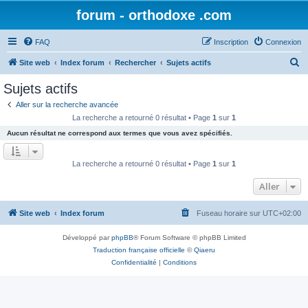
forum - orthodoxe .com
FAQ
Inscription
Connexion
R
Site web
Index forum
Rechercher
Sujets actifs
e
Sujets actifs
c
Aller sur la recherche avancée
h
La recherche a retourné 0 résultat • Page
1
sur
1
e
Aucun résultat ne correspond aux termes que vous avez spécifiés.
r
c
La recherche a retourné 0 résultat • Page
1
sur
1
h
Aller
e
r
Site web
Index forum
Fuseau horaire sur
UTC+02:00
Développé par
phpBB
® Forum Software © phpBB Limited
Traduction française officielle
©
Qiaeru
Confidentialité
|
Conditions